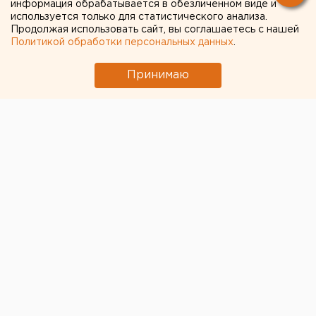
информация обрабатывается в обезличенном виде и
покидать курортные центры
используется только для статистического анализа.
Продолжая использовать сайт, вы соглашаетесь с нашей
Жителям Каменска-Уральского подают
Политикой обработки персональных данных
.
холодную воду по часам
Принимаю
Паводок пришел в большинство районов
Екатеринбурга
Приложение УБРиР возобновило работу
← НОВОСТИ
19 ОКТЯБРЯ 2020 В 15:01
ЕАНовости
На базе отдыха в
Челябинской области убит
инструктор по дайвингу