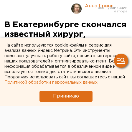
Анна Гринь
В Екатеринбурге скончался
известный хирург,
работавший в 20-й
На сайте используются cookie-файлы и сервис для
анализа данных Яндекс.Метрика. Эти инструменты
больнице
помогают улучшать работу сайта, понимать интересы
наших пользователей и оптимизировать контент. Вся
информация обрабатывается в обезличенном виде и
В Екатеринбурге скончался хирург
Владимир
используется только для статистического анализа.
Мамаев
, проработавший несколько десятков лет в
Продолжая использовать сайт, вы соглашаетесь с нашей
Центральной городской больнице № 20.
Политикой обработки персональных данных
.
Информацию ЕАН подтвердили в медучреждении.
Принимаю
Главврач ЦГБ № 20
Семен Хмельникер
рассказал
ЕАН, что Мамаев скончался от заболевания, от
которого лечился в Областной больнице.
«Это огромная потеря для нашей больницы», —