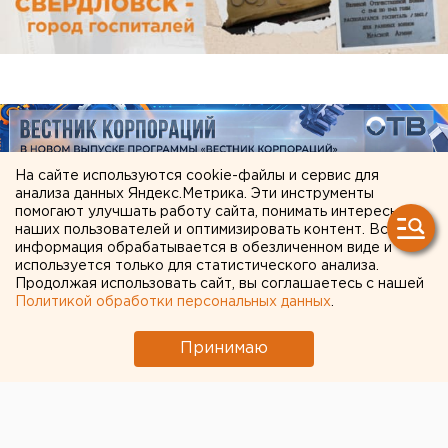
На сайте используются cookie-файлы и сервис для
анализа данных Яндекс.Метрика. Эти инструменты
помогают улучшать работу сайта, понимать интересы
наших пользователей и оптимизировать контент. Вся
информация обрабатывается в обезличенном виде и
используется только для статистического анализа.
Продолжая использовать сайт, вы соглашаетесь с нашей
ЧИТАЙТЕ ТАКЖЕ:
Политикой обработки персональных данных
.
Ракетная опасность угрожает Челябинской
Принимаю
области
Чем опасны ракеты «Фламинго», которыми
Украина атаковала тыловые регионы РФ