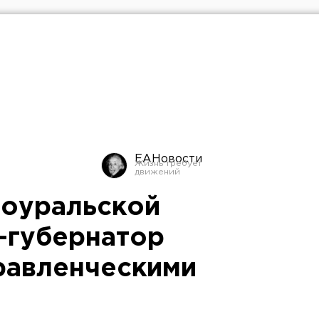
ЕАНовости
ноуральской
-губернатор
равленческими