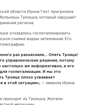
ской области Ирина Гехт пригрозила
 больницы Троицка, который нарушает
ранения региона.
ицке отказались госпитализировать
вском снимке видны затемнения. Его
томографию.
много раз разъясняли… Опять Троицк!
то управленческие решения, потому
 настолько же информативно, и его
для госпитализации. И мы это
ть Троицк плохо усваивает
 в этой ситуации»,
— заявила Ирина
ая приходит из Троицка. Жители
естной медицины.