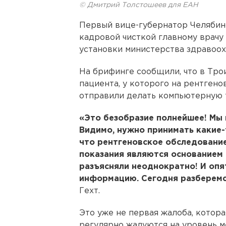
© Дмитрий Толстошеев для ЕАН
Первый вице-губернатор Челябин
кадровой чисткой главному врачу
установки министерства здравоох
На брифинге сообщили, что в Тро
пациента, у которого на рентгено
отправили делать компьютерную 
«Это безобразие полнейшее! Мы 
Видимо, нужно принимать какие-
что рентгеновское обследование
показания являются основанием 
разъясняли неоднократно! И опя
информацию. Сегодня разберемся
Гехт.
Это уже не первая жалоба, котор
регулярно жалуются на уровень м