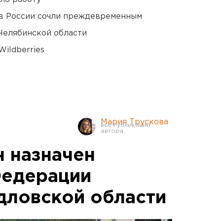
в России сочли преждевременным
Челябинской области
ildberries
Мария Трускова
 назначен
Федерации
дловской области