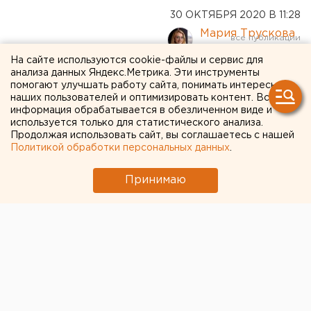
30 ОКТЯБРЯ 2020 В 11:28
Мария Трускова
На сайте используются cookie-файлы и сервис для
анализа данных Яндекс.Метрика. Эти инструменты
"Это настораживает":
помогают улучшать работу сайта, понимать интересы
екатеринбургских учителей
наших пользователей и оптимизировать контент. Вся
информация обрабатывается в обезличенном виде и
в каникулы обязали
используется только для статистического анализа.
Продолжая использовать сайт, вы соглашаетесь с нашей
проходить курсы по
Политикой обработки персональных данных
.
дистанционному обучению
Принимаю
детей