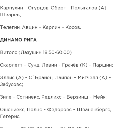
Карпухин – Огурцов, Оберг – Полыгалов (А) –
Шварёв;
Телегин, Авцин – Карлин – Косов.
ДИНАМО РИГА
Витолс (Лазушин 18:50-60:00)
Скарлетт – Сунд, Левин – Грачёв (К) – Паршин;
Эллис (А) – О`Брайен, Лайпон – Митчелл (А) –
Забусовс;
Зиле – Сотниекс, Редлихс – Берзинш – Мейя;
Ошениекс, Полцс – Фёдоровс – Шваненбергс,
Гегерис.