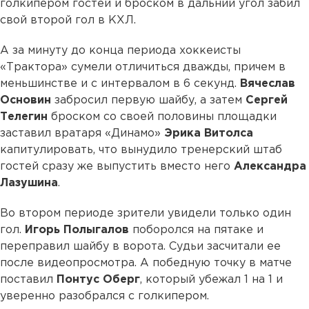
голкипером гостей и броском в дальний угол забил
свой второй гол в КХЛ.
А за минуту до конца периода хоккеисты
«Трактора» сумели отличиться дважды, причем в
меньшинстве и с интервалом в 6 секунд.
Вячеслав
Основин
забросил первую шайбу, а затем
Сергей
Телегин
броском со своей половины площадки
заставил вратаря «Динамо»
Эрика
Витолса
капитулировать, что вынудило тренерский штаб
гостей сразу же выпустить вместо него
Александра
Лазушина
.
Во втором периоде зрители увидели только один
гол.
Игорь
Полыгалов
поборолся на пятаке и
переправил шайбу в ворота. Судьи засчитали ее
после видеопросмотра. А победную точку в матче
поставил
Понтус
Оберг
, который убежал 1 на 1 и
уверенно разобрался с голкипером.