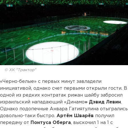
© ХК "Трактор"
«Черно-белые» с первых минут завладели
инициативой, однако счет первыми открыли гости. В
одной из редких контратак рижан шайбу забросил
израильский нападающий «Динамо
» Дэвид Левин
.
Однако подопечные Анвара Гатиятулина отыгрались
довольно-таки быстро.
Артём
Шварёв
получил
передачу от
Понтуса
Оберга
, выскочил 1 на 1 с