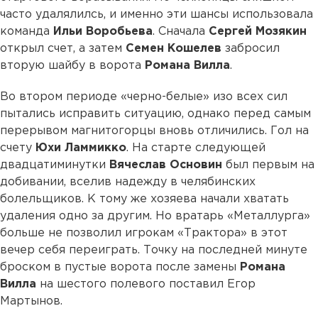
часто удалялилсь, и именно эти шансы использовала
команда
Ильи
Воробьева
. Сначала
Сергей
Мозякин
открыл счет, а затем
Семен
Кошелев
забросил
вторую шайбу в ворота
Романа
Вилла
.
Во втором периоде «черно-белые» изо всех сил
пытались исправить ситуацию, однако перед самым
перерывом магнитогорцы вновь отличились. Гол на
счету
Юхи
Ламмикко
. На старте следующей
двадцатиминутки
Вячеслав
Основин
был первым на
добивании, вселив надежду в челябинских
болельщиков. К тому же хозяева начали хватать
удаления одно за другим. Но вратарь «Металлурга»
больше не позволил игрокам «Трактора» в этот
вечер себя переиграть. Точку на последней минуте
броском в пустые ворота после замены
Романа
Вилла
на шестого полевого поставил Егор
Мартынов.