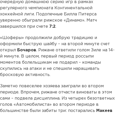
очередную домашнюю серию игр в рамках
регулярного чемпионата Континентальной
хоккейной лиги. Подопечные Билла Питерса
уверенно обыграли рижское «Динамо». Матч
завершился при счете
7:2
.
«Шоферы» продолжили добрую традицию и
оформили быструю шайбу – на второй минуте счет
открыл
Бочаров
. Рижане ответили голом Зиле на 14-
й минуте. В целом, первый период россыпи
моментов болельщикам не подарил – команды
скупились на атаки и не спешили наращивать
бросковую активность.
Заметно повеселее хозяева заиграли во втором
периоде. Впрочем, рижане отчасти виноваты в этом
сами – подвела дисциплина. Из четырех безответных
голов «Автомобилиста» во втором периоде в
большинстве были забиты три: постарались
Макеев