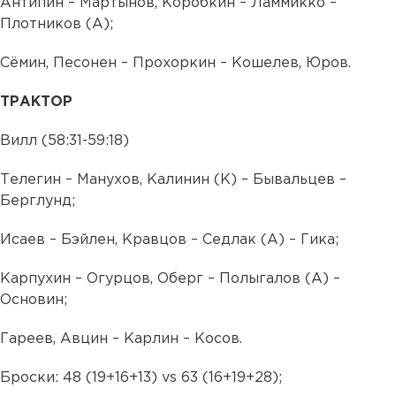
Антипин – Мартынов, Коробкин – Ламмикко –
Плотников (А);
Сёмин, Песонен – Прохоркин – Кошелев, Юров.
ТРАКТОР
Вилл (58:31-59:18)
Телегин – Манухов, Калинин (К) – Бывальцев –
Берглунд;
Исаев – Бэйлен, Кравцов – Седлак (А) – Гика;
Карпухин – Огурцов, Оберг – Полыгалов (А) –
Основин;
Гареев, Авцин – Карлин – Косов.
Броски: 48 (19+16+13) vs 63 (16+19+28);