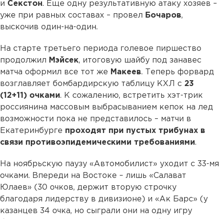
и
Секстон
. Еще одну результативную атаку хозяев –
уже при равных составах – провел
Бочаров
,
выскочив один-на-один.
На старте третьего периода голевое пиршество
продолжил
Мэйсек
, итоговую шайбу под занавес
матча оформил все тот же
Макеев
. Теперь форвард
возглавляет бомбардирскую таблицу КХЛ с
23
(12+11) очками
. К сожалению, встретить хэт-трик
россиянина массовым выбрасыванием кепок на лед
возможности пока не представилось – матчи в
Екатеринбурге
проходят при пустых трибунах в
связи противоэпидемическими требованиями
.
На ноябрьскую паузу «Автомобилист» уходит с 33-мя
очками. Впереди на Востоке – лишь «Салават
Юлаев» (30 очков, держит вторую строчку
благодаря лидерству в дивизионе) и «Ак Барс» (у
казанцев 34 очка, но сыграли они на одну игру