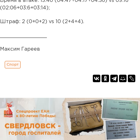
Время в атаке: 13:40 (04:47+04:17+04:36) vs 09:16
(02:06+03:6+03:14);
Штраф: 2 (0+0+2) vs 10 (2+4+4).
_______________
Максим Гареев
Спорт