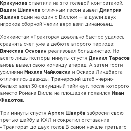
Крикунова
ответили на это голевой контратакой.
Вадим Шипачев
отличным пасом вывел
Дмитрия
Яшкина
один на один с Виллом — в дуэли двух
игроков сборной Чехии верх взял динамовец.
Хоккеистам «Трактора» довольно быстро удалось
сравнять счет уже в дебюте второго периода:
Вячеслав Основин
реализовал большинство. Но
всего лишь полторы минуты спустя
Даниил Тарасов
вновь вывел свою команду вперед. А затем гости
усилиями
Михала Чайковски
и Оскара Линдберга
отличились дважды. Тренерский штаб «черно-
белых» взял 30-секундный тайм-аут, после которого
вместо Романа Вилла на площадке появился
Иван
Федотов
.
Три минуты спустя
Артем Шварёв
забросил свою
третью шайбу в КХЛ и сократил отставание
«Трактора» до двух голов.В самом начале третьего