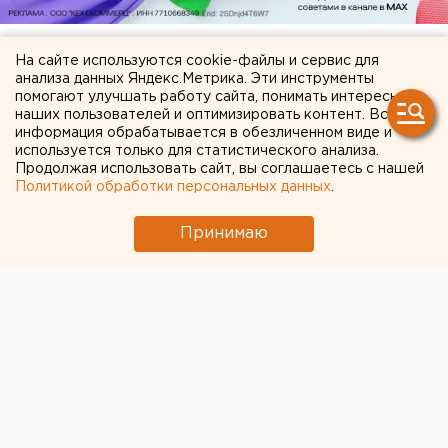
На сайте используются cookie-файлы и сервис для
анализа данных Яндекс.Метрика. Эти инструменты
ЧИТАЙТЕ ТАКЖЕ:
помогают улучшать работу сайта, понимать интересы
наших пользователей и оптимизировать контент. Вся
Режим БПЛА-опасности ввели в Пермском
информация обрабатывается в обезличенном виде и
крае
используется только для статистического анализа.
Продолжая использовать сайт, вы соглашаетесь с нашей
Участок с челябинским элеватором выставят
Политикой обработки персональных данных
.
на аукцион по КРТ в этом году
Принимаю
Город в Свердловской области подтопило
несуществующее озеро
Челябинцев предупредили о возможном
выходе из берегов реки Миасс
Чем опасны ракеты «Фламинго», которыми
Украина атаковала тыловые регионы РФ
← НОВОСТИ