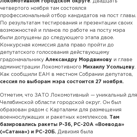
Локомотивном городском округе
. Двадцать
четвертого ноября там состоялся
профессиональный отбор кандидатов на пост главы.
По результатам тестирования и презентации своих
возможностей и планов по работе на посту мэра
были допущены до следующего этапа двое.
Конкурсная комиссия дала право пройти до
депутатского голосования действующему
градоначальнику
Александру Мордвинову
и главе
администрации Локомотивного
Михаилу Усольцеву
.
Как сообщили ЕАН в местном Собрании депутатов,
сессия по выборам мэра состоится 27 ноября.
Отметим, что ЗАТО Локомотивный
—
уникальный для
Челябинской области городской округ. Он был
образован рядом с Карталами для размещения
военнослужащих и ракетных комплексов.
Там
базировались ракеты Р-36, РС-20А «Воевода»
(«Сатана») и РС-20Б.
Дивизия была