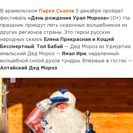
В арамильском
Парке Сказов
5 декабря пройдет
фестиваль
«День рождения Урал Мороза»
(0+). На
праздник приедут пять сказочных волшебников из
других регионов страны. Это герои русских
народных сказок
Елена Прекрасная и Кощей
Бессмертный
,
Тол Бабай
— Дед Мороз из Удмуртии,
ямальский Дед Мороз —
Ямал Ири
, наделенный
волшебной силой духов тундры. Впервые в гостях —
Алтайский Дед Мороз
.