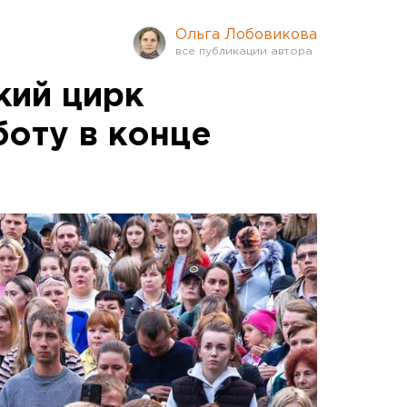
Ольга Лобовикова
кий цирк
боту в конце