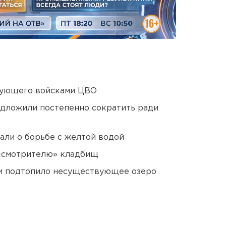
дующего войсками ЦВО
едложили постепенно сократить ради
али о борьбе с желтой водой
 «смотрителю» кладбищ
ти подтопило несуществующее озеро