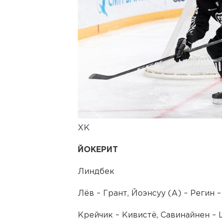
ХК
ЙОКЕРИТ
Линдбек
Лёв – Грант, Йоэнсуу (А) – Регин 
Крейчик – Кивистё, Савинайнен –