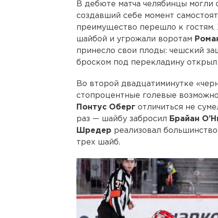
В дебюте матча челябинцы могли 
создавший себе момент самостояте
преимущество перешло к гостям.
шайбой и угрожали воротам
Рома
принесло свои плоды: чешский з
броском под перекладину открыл 
Во второй двадцатиминутке «чер
стопроцентные голевые возможно
Понтус
Оберг
отличиться не суме
раз — шайбу забросил
Брайан
О’Н
Шредер
реализовал большинство
трех шайб.