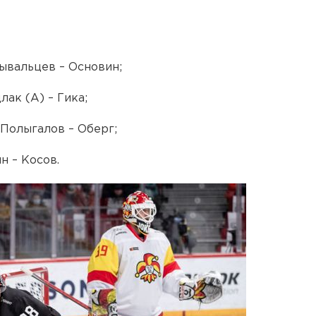
Бывальцев – Основин;
лак (А) – Гика;
 Полыгалов – Оберг;
н – Косов.