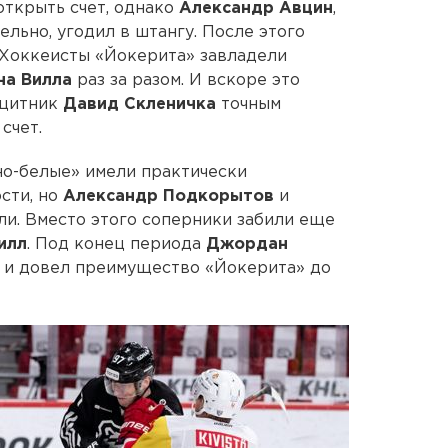
открыть счет, однако
Александр Авцин
,
льно, угодил в штангу. После этого
 Хоккеисты «Йокерита» завладели
на
Вилла
раз за разом. И вскоре это
ащитник
Давид Скленичка
точным
счет.
но-белые» имели практически
сти, но
Александр
Подкорытов
и
ли. Вместо этого соперники забили еще
илл
. Под конец периода
Джордан
 и довел преимущество «Йокерита» до