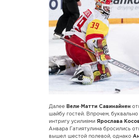
Далее
Вели
-
Матти
Савинайнен
от
шайбу гостей. Впрочем, буквально
интригу усилиями
Ярослава
Косо
Анвара Гатиятулина бросились от
вышел шестой полевой, однако
А