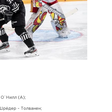
– О`Нилл (А);
 Шрёдер – Толванен;