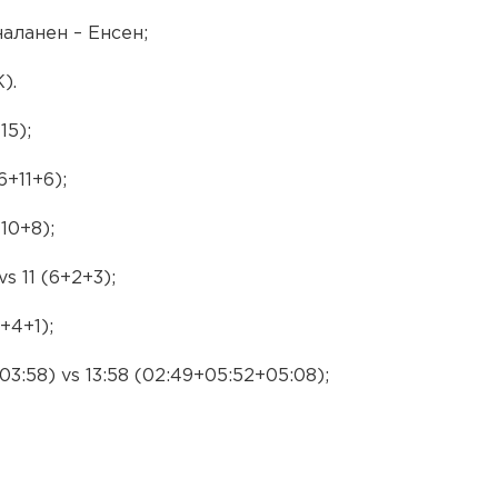
наланен – Енсен;
).
15);
6+11+6);
10+8);
s 11 (6+2+3);
+4+1);
03:58) vs 13:58 (02:49+05:52+05:08);