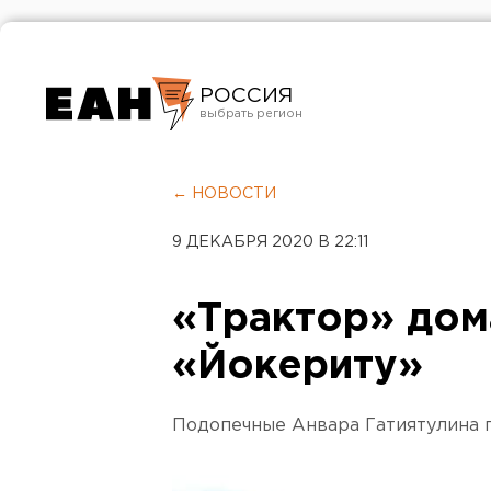
РОССИЯ
Екатеринбург
Челябинск
← НОВОСТИ
Курган
9 ДЕКАБРЯ 2020 В 22:11
Оренбург
«Трактор» дом
«Йокериту»
Подопечные Анвара Гатиятулина п