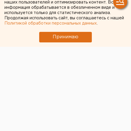
наших пользователей и оптимизировать контент. Вся
Выходные в Свердловской области будут
информация обрабатывается в обезличенном виде и
дождливыми, но теплыми
используется только для статистического анализа.
Продолжая использовать сайт, вы соглашаетесь с нашей
Как воспитать идеальную кошку —
Политикой обработки персональных данных
.
рекомендации челябинских специалистов
Принимаю
«Основа уюта сотен тысяч домов»: на
екатеринбургском Заводе керамических
изделий наградили лучших сотрудников
Полпред Жога рассказал подробности об
атаке БПЛА на склад в Екатеринбурге
Назначена дата заседания суда по снятию
списка «Яблока» с выборов
← НОВОСТИ
10 ДЕКАБРЯ 2020 В 16:44
Антон Гуськов