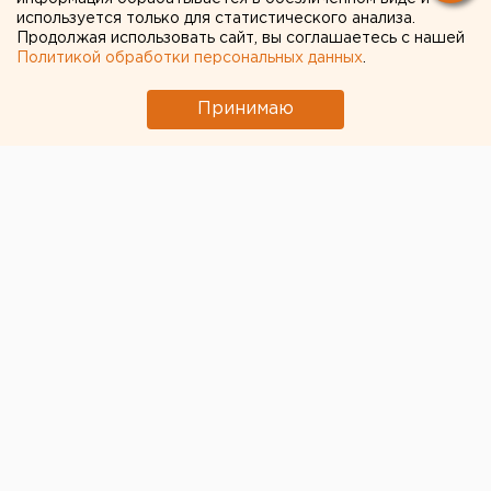
используется только для статистического анализа.
Продолжая использовать сайт, вы соглашаетесь с нашей
Политикой обработки персональных данных
.
Принимаю
© Фото из открытых источников
В Кургане завершено расследование уголовного
дела в отношении двух грузчиков, которые с высоты
сбросили дверь на находящегося внизу человека.
Им предстоит ответить по статье УК
«Причинение
смерти по неосторожности вследствие