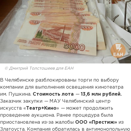
© Дмитрий Толстошеев для ЕАН
В Челябинске разблокированы торги по выбору
компании для выполнения освещения кинотеатра
им. Пушкина.
Стоимость лота
—
13,6 млн рублей.
Заказчик закупки
—
МАУ Челябинский центр
искусств «
Театр+Кино
»
—
может продолжить
проведение аукциона. Ранее процедура была
приостановлена из-за жалобы
ООО «Престиж»
из
Златоуста. Компания обратилась в антимонопольную