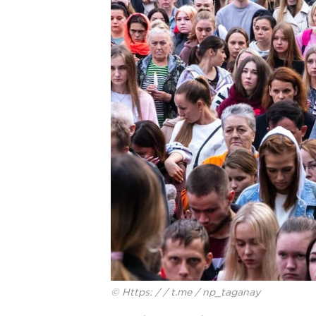
© Https: / / t.me / np_taganay