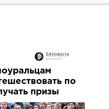
ЕАНовости
ноуральцам
тешествовать по
лучать призы