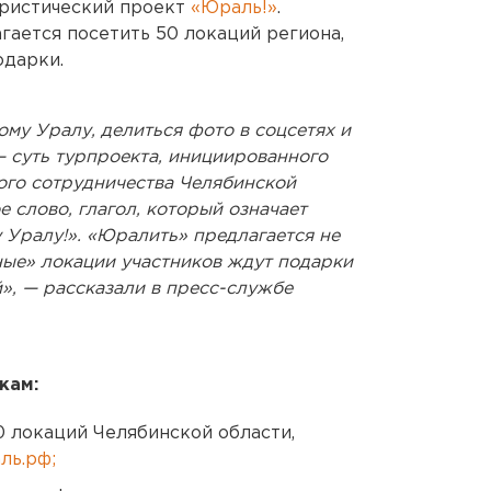
уристический проект
«Юраль!»
.
гается посетить 50 локаций региона,
одарки.
му Уралу, делиться фото в соцсетях и
— суть турпроекта, инициированного
го сотрудничества Челябинской
е слово, глагол, который означает
Уралу!». «Юралить» предлагается не
ные» локации участников ждут подарки
», — рассказали в пресс-службе
кам:
0 локаций Челябинской области,
ь.рф;