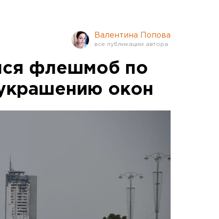
Валентина Попова
лся флешмоб по
 украшению окон