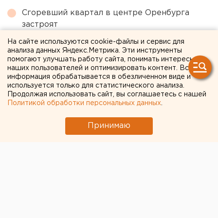
Сгоревший квартал в центре Оренбурга
застроят
Участок с челябинским элеватором выставят
На сайте используются cookie-файлы и сервис для
анализа данных Яндекс.Метрика. Эти инструменты
на аукцион по КРТ в этом году
помогают улучшать работу сайта, понимать интересы
наших пользователей и оптимизировать контент. Вся
Исторический центр Оренбурга застроят по
информация обрабатывается в обезличенном виде и
КРТ, а история с небоскребами — на паузе
используется только для статистического анализа.
Продолжая использовать сайт, вы соглашаетесь с нашей
Режим БПЛА-опасности ввели в Пермском
Политикой обработки персональных данных
.
крае
Принимаю
← НОВОСТИ
24 МАЯ 2021 В 10:31
Ольга Лобовикова
В окрестностях