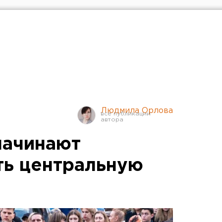
Людмила Орлова
начинают
ть центральную