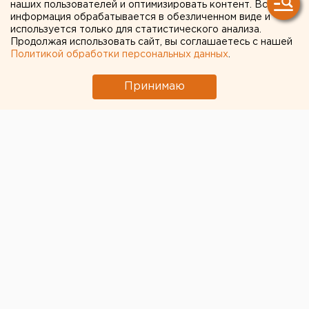
миграционный прирост
наших пользователей и оптимизировать контент. Вся
информация обрабатывается в обезличенном виде и
используется только для статистического анализа.
Продолжая использовать сайт, вы соглашаетесь с нашей
Политикой обработки персональных данных
.
Принимаю
© Сайт администрации Уфы
По данным Башстата, за 7 месяцев 2021 года в
республике отмечен
миграционный прирост,
составивший 1 829 человек.
Такого в регионе не