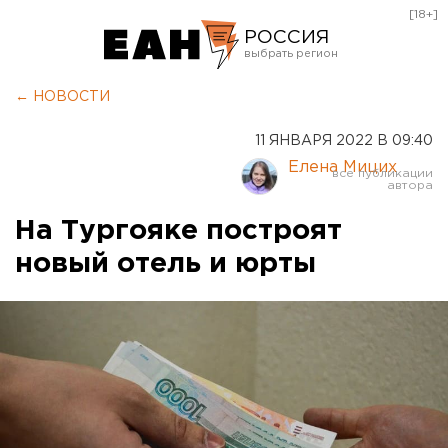
[18+]
РОССИЯ
Екатеринбург
← НОВОСТИ
Челябинск
11 ЯНВАРЯ 2022 В 09:40
Курган
Елена Мицих
Оренбург
На Тургояке построят
новый отель и юрты