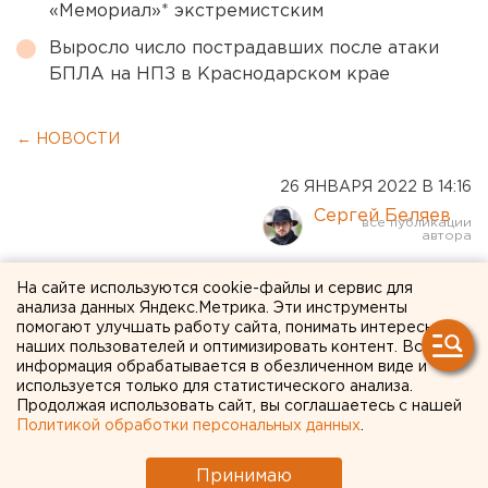
«Мемориал»* экстремистским
Выросло число пострадавших после атаки
БПЛА на НПЗ в Краснодарском крае
← НОВОСТИ
26 ЯНВАРЯ 2022 В 14:16
Сергей Беляев
Работы по строительству
На сайте используются cookie-файлы и сервис для
анализа данных Яндекс.Метрика. Эти инструменты
трамвайной ветки в
помогают улучшать работу сайта, понимать интересы
наших пользователей и оптимизировать контент. Вся
Академический могут
информация обрабатывается в обезличенном виде и
используется только для статистического анализа.
перейти в круглосуточный
Продолжая использовать сайт, вы соглашаетесь с нашей
режим
Политикой обработки персональных данных
.
Принимаю