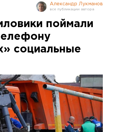
Александр Лукманов
иловики поймали
 телефону
х» социальные