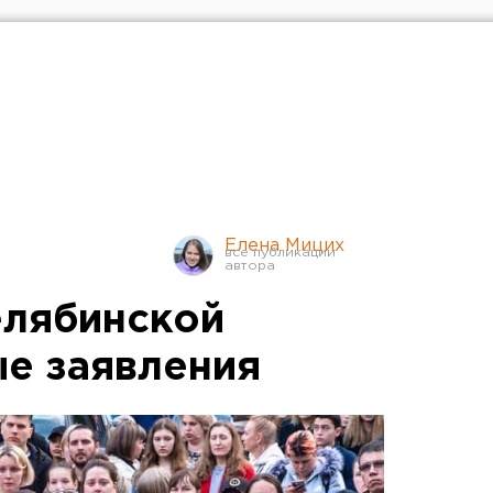
Елена Мицих
елябинской
ые заявления