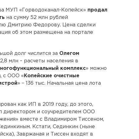
тва МУП «Горводоканал-Копейск»
продал
ть
на сумму 52 млн рублей
лю Дмитрию Федорову. Цена сделки
ация об этом размещена на портале
ьшой долг числится за
Олегом
2,8 млн – расчеты населения в
ногофункциональный комплекс
» можно
, с ООО «
Копейские очистные
истрой
» – 136 тыс. Начальная цена лота
ван как ИП в 2019 году, до этого,
ыл директором и соучредителем ООО
жения» вместе с Владимиром Тиссеном,
единкиным. Кстати, Сединкин (ныне
ска), Завржаная и Тиссен входят в