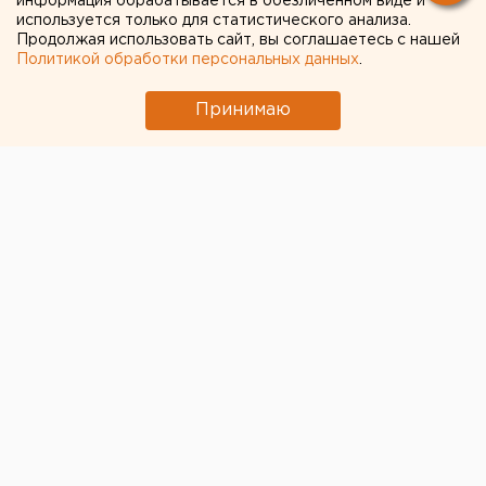
информация обрабатывается в обезличенном виде и
используется только для статистического анализа.
Продолжая использовать сайт, вы соглашаетесь с нашей
Политикой обработки персональных данных
.
Принимаю
В Оренбурге
на отлов бездомных собак, напавших
на ребенка на улице Дорофеева, выехали
специалисты
. Об этом 14 февраля сообщает
администрация города.