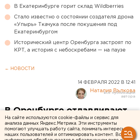
В Екатеринбурге горит склад Wildberries
Стало известно о состоянии создателя дрона
«Упырь» Ткачука после покушения под
Екатеринбургом
Исторический центр Оренбурга застроят по
КРТ, а история с небоскребами — на паузе
← НОВОСТИ
14 ФЕВРАЛЯ 2022 В 12:41
Наталия Вълкова
В Оренбурге отлавливают
На сайте используются cookie-файлы и сервис для
собак, пытавшихся напасть
анализа данных Яндекс.Метрика. Эти инструменты
помогают улучшать работу сайта, понимать интересы
на очередного ребенка
наших пользователей и оптимизировать контент. Вся