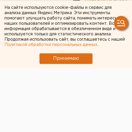
Наталия Вълкова
На сайте используются cookie-файлы и сервис для
анализа данных Яндекс.Метрика. Эти инструменты
помогают улучшать работу сайта, понимать интересы
В оренбургские музеи
наших пользователей и оптимизировать контент. Вся
передали уникальные вещи
информация обрабатывается в обезличенном виде и
используется только для статистического анализа.
Гарри Бардина и Ольги
Продолжая использовать сайт, вы соглашаетесь с нашей
Политикой обработки персональных данных
.
Остроумовой
Принимаю