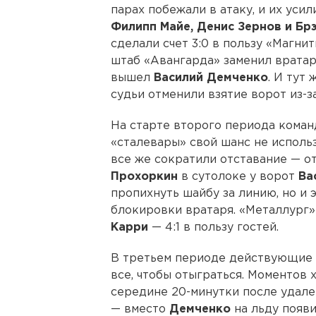
парах побежали в атаку, и их уси
Филипп Майе, Денис Зернов и Бр
сделали счет 3:0 в пользу «Магни
штаб «Авангарда» заменил врата
вышел
Василий Демченко
. И тут
судьи отменили взятие ворот из-з
На старте второго периода коман
«сталевары» свой шанс не исполь
все же сократили отставание — о
Прохоркин
в сутолоке у ворот
Ва
пропихнуть шайбу за линию, но и э
блокировки вратаря. «Металлург»
Карри
— 4:1 в пользу гостей.
В третьем периоде действующие
все, чтобы отыграться. Моментов хв
середине 20-минутки после удал
— вместо
Демченко
на льду появ