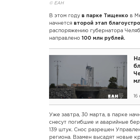
© ЕАН
В этом году
в парке Тищенко
в М
начнется
второй этап благоустро
распоряжению губернатора Челяб
направлено
100 млн рублей.
Н
б
Че
м
16
Уже завтра, 30 марта, в парке на
снесут погибшие и аварийные бере
139 штук. Снос разрешен Управле
региона. Взамен высадят новые 