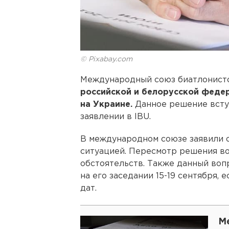
© Pixabay.com
Международный союз биатлонис
российской и белорусской федер
на Украине.
Данное решение вступ
заявлении в IBU.
В международном союзе заявили о
ситуацией. Пересмотр решения во
обстоятельств. Также данный воп
на его заседании 15-19 сентября,
дат.
М