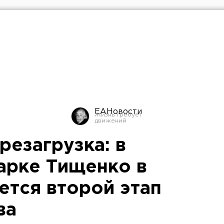
ЕАНовости
резагрузка: в
арке Тищенко в
ется второй этап
ва