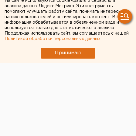
На сайте используются cookie-файлы и сервис для
трассе под
анализа данных Яндекс.Метрика. Эти инструменты
помогают улучшать работу сайта, понимать интересы
Первоуральском
наших пользователей и оптимизировать контент. Вся
информация обрабатывается в обезличенном виде и
используется только для статистического анализа.
Продолжая использовать сайт, вы соглашаетесь с нашей
Политикой обработки персональных данных
.
Принимаю
© Фото из открытых источников
Фура, принадлежащая «Почте России», попала в