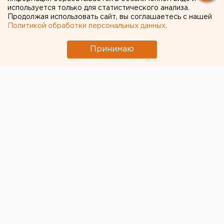
ход. ФОТОРЕПОРТАЖ
используется только для статистического анализа.
Продолжая использовать сайт, вы соглашаетесь с нашей
Политикой обработки персональных данных
.
Принимаю
© ЕАН
В Екатеринбурге впервые за последние два года
прошел традиционный крестный ход в честь