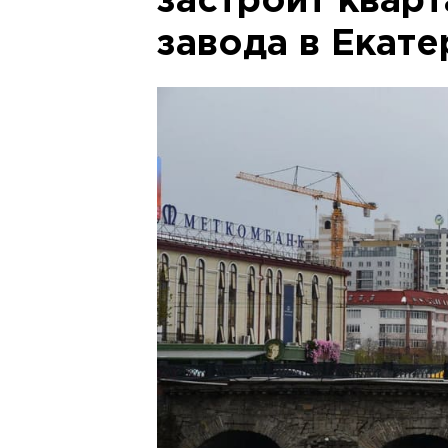
застроит квар
завода в Екат