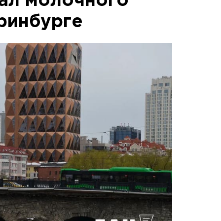
тал молочного
еринбурге