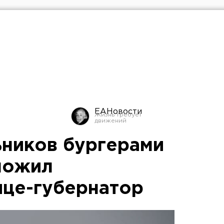
ЕАНовости
ников бургерами
ложил
ице-губернатор