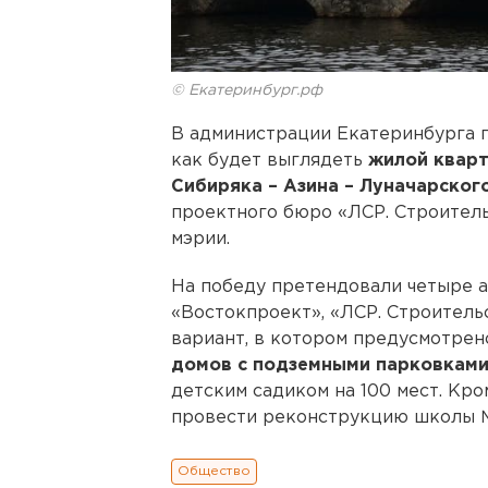
© Екатеринбург.рф
В администрации Екатеринбурга п
как будет выглядеть
жилой квар
Сибиряка – Азина – Луначарског
проектного бюро «ЛСР. Строитель
мэрии.
На победу претендовали четыре а
«Востокпроект», «ЛСР. Строитель
вариант, в котором предусмотре
домов с подземными парковкам
детским садиком на 100 мест. Кр
провести реконструкцию школы №
Общество