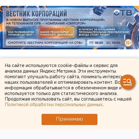
На сайте используются cookie-файлы и сервис для
ЧИТАЙТЕ ТАКЖЕ:
анализа данных Яндекс.Метрика. Эти инструменты
помогают улучшать работу сайта, понимать интересы
Приложение УБРиР возобновило работу
наших пользователей и оптимизировать контент. Вся
информация обрабатывается в обезличенном виде и
Федеральные компании не могут найти в
используется только для статистического анализа.
Екатеринбурге земли под апартаменты
Продолжая использовать сайт, вы соглашаетесь с нашей
Политикой обработки персональных данных
.
Главу узбекской диаспоры в Екатеринбурге
депортировали из России
Принимаю
МИД призвал россиян готовиться к затяжной
войне