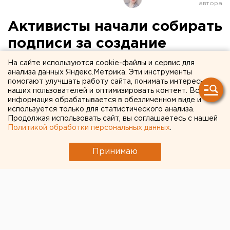
Активисты начали собирать
подписи за создание
экопарка имени Путина на
На сайте используются cookie-файлы и сервис для
анализа данных Яндекс.Метрика. Эти инструменты
месте вырубки в
помогают улучшать работу сайта, понимать интересы
наших пользователей и оптимизировать контент. Вся
Челябинске
информация обрабатывается в обезличенном виде и
используется только для статистического анализа.
Продолжая использовать сайт, вы соглашаетесь с нашей
Политикой обработки персональных данных
.
Принимаю