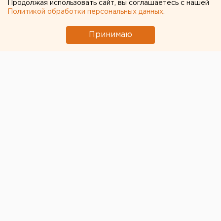
Продолжая использовать сайт, вы соглашаетесь с нашей
Политикой обработки персональных данных
.
Принимаю
© Pixabay.com
В Екатеринбурге снизился
спрос на покупку
офисной недвижимости
. Объем свободных
площадей вырос на 25 тыс. кв. м. Об этом заявил
аналитик Уральской палаты недвижимости (УПН)
Константин Октаев.
«В первую очередь это говорит о стремлении
бизнеса снизить затраты. Возможно, часть бизнеса
оптимизировала занимаемые площади, в первую