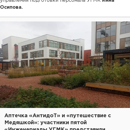
управления подготовки персонала УГМК
Инна
Осипова.
Аптечка «АнтидоТ» и «путешествие с
Медяшкой»: участники пятой
«Инженериады УГМК» представили