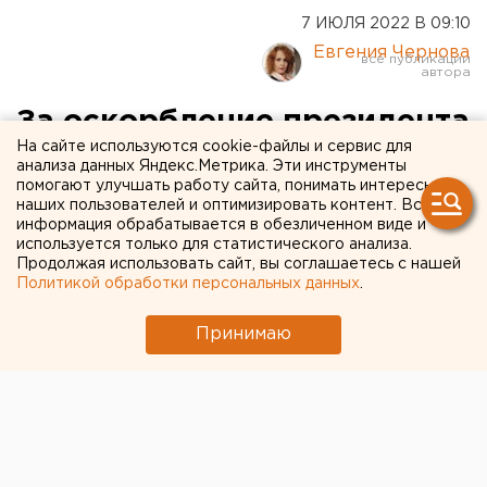
7 ИЮЛЯ 2022 В 09:10
Евгения Чернова
За оскорбление президента
На сайте используются cookie-файлы и сервис для
тиктокера из Оренбуржья
анализа данных Яндекс.Метрика. Эти инструменты
помогают улучшать работу сайта, понимать интересы
оштрафовали на 30 тысяч
наших пользователей и оптимизировать контент. Вся
рублей
информация обрабатывается в обезличенном виде и
используется только для статистического анализа.
Продолжая использовать сайт, вы соглашаетесь с нашей
Он ненормативно выражался на камеру в адрес
Политикой обработки персональных данных
.
главы государства.
Принимаю