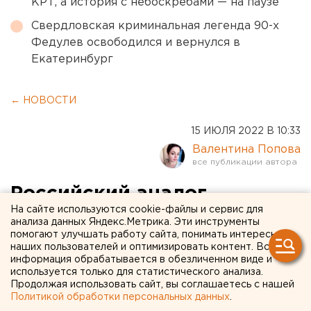
КРТ, а история с небоскребами — на паузе
Свердловская криминальная легенда 90-х
Федулев освободился и вернулся в
Екатеринбург
← НОВОСТИ
15 ИЮЛЯ 2022 В 10:33
Валентина Попова
Российский аналог
На сайте используются cookie-файлы и сервис для
«Золгенсмы» появится
анализа данных Яндекс.Метрика. Эти инструменты
помогают улучшать работу сайта, понимать интересы
через три-четыре года
наших пользователей и оптимизировать контент. Вся
информация обрабатывается в обезличенном виде и
используется только для статистического анализа.
Продолжая использовать сайт, вы соглашаетесь с нашей
Политикой обработки персональных данных
.