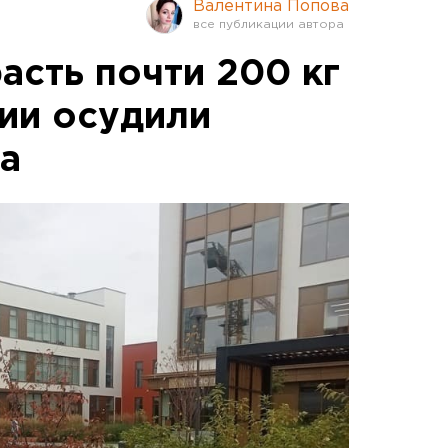
Валентина Попова
асть почти 200 кг
тии осудили
а