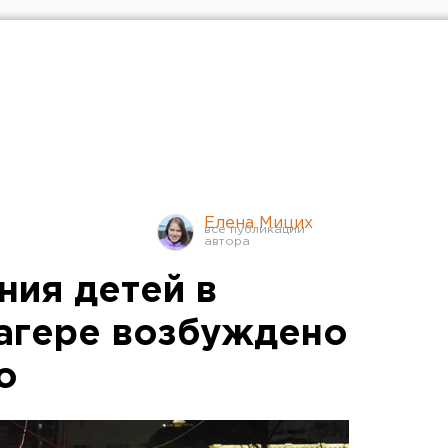
Елена Мицих
ния детей в
агере возбуждено
о