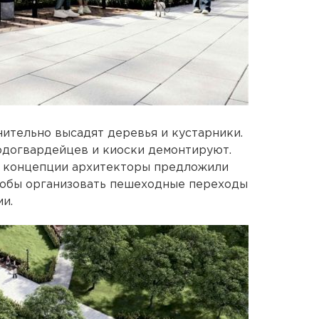
нительно высадят деревья и кустарники.
одогвардейцев и киоски демонтируют.
й концепции архитекторы предложили
тобы организовать пешеходные переходы
и.