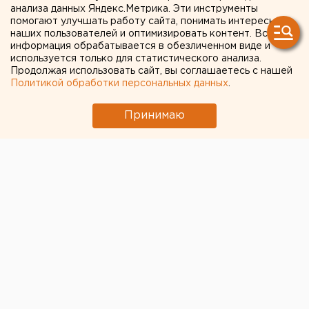
из Екатеринбурга протянут
анализа данных Яндекс.Метрика. Эти инструменты
помогают улучшать работу сайта, понимать интересы
до Дальнего Востока
наших пользователей и оптимизировать контент. Вся
информация обрабатывается в обезличенном виде и
используется только для статистического анализа.
Продолжая использовать сайт, вы соглашаетесь с нашей
Политикой обработки персональных данных
.
Принимаю
© ЕАН
Президент России Владимир Путин
одобрил идею