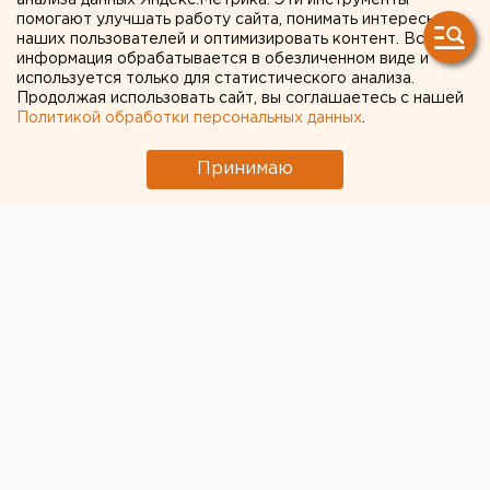
анализа данных Яндекс.Метрика. Эти инструменты
Ракетную опасность объявили в
помогают улучшать работу сайта, понимать интересы
Свердловской области
наших пользователей и оптимизировать контент. Вся
информация обрабатывается в обезличенном виде и
Режим БПЛА-опасности ввели в Пермском
используется только для статистического анализа.
крае
Продолжая использовать сайт, вы соглашаетесь с нашей
Политикой обработки персональных данных
.
Путин назначил нового командующего
войсками ЦВО
Принимаю
Исторический центр Оренбурга застроят по
КРТ, а история с небоскребами — на паузе
Приложение УБРиР возобновило работу
← НОВОСТИ
12 СЕНТЯБРЯ 2022 В 10:26
Мария Трускова
У туристов будут