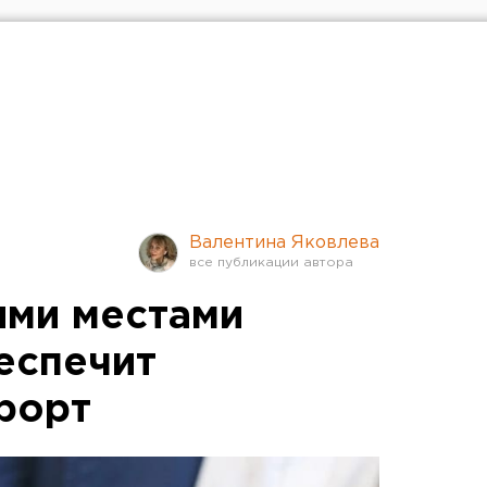
Валентина Яковлева
ими местами
еспечит
рорт