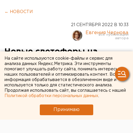
← НОВОСТИ
21 СЕНТЯБРЯ 2022 В 10:33
Евгения Чернова
Новые светофоры на
На сайте используются cookie-файлы и сервис для
улицах Оренбурга, которые
анализа данных Яндекс.Метрика. Эти инструменты
помогают улучшать работу сайта, понимать интересы
больше года не работали,
наших пользователей и оптимизировать контент. Вся
подключают к сети
информация обрабатывается в обезличенном виде и
используется только для статистического анализа.
Продолжая использовать сайт, вы соглашаетесь с нашей
Из 25 регулировщиков уже работают 19, по
Политикой обработки персональных данных
.
остальным решают технические вопросы.
Принимаю