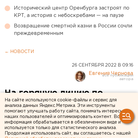
Исторический центр Оренбурга застроят по
КРТ, а история с небоскребами — на паузе
Возвращение смертной казни в России сочли
преждевременным
← НОВОСТИ
26 СЕНТЯБРЯ 2022 В 09:16
Евгения Чернова
На горячую линию по
На сайте используются cookie-файлы и сервис для
частичной мобилизации
анализа данных Яндекс.Метрика. Эти инструменты
помогают улучшать работу сайта, понимать интересы
поступают сотни вопросов
наших пользователей и оптимизировать контент. Вся
от оренбуржцев
информация обрабатывается в обезличенном виде и
используется только для статистического анализа.
Продолжая использовать сайт, вы соглашаетесь с нашей