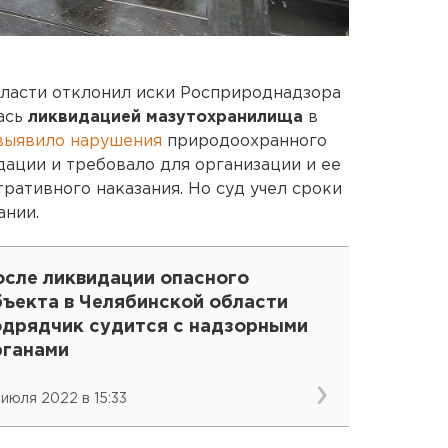
ласти отклонил иски Росприроднадзора
ась
ликвидацией мазутохранилища
в
ыявило нарушения
природоохранного
дации и требовало для организации и ее
ративного наказания. Но суд учел сроки
ании.
осле ликвидации опасного
бъекта в Челябинской области
одрядчик судится с надзорными
рганами
 июля 2022 в 15:33