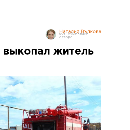
Наталия Вълкова
 выкопал житель