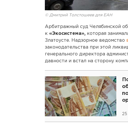
© Дмитрий Толстошеев для ЕАН
Арбитражный суд Челябинской об
к
«Экосистема»,
которая занимал
Златоусте. Надзорное ведомство
в
законодательства при этой ликви
генерального директора админист
давности и встал на сторону комп
П
о
п
о
25