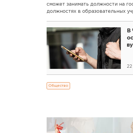
сможет занимать должности на г
должностях в образовательных уч
В 
о
ву
22
Общество