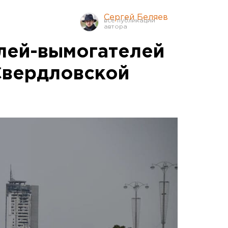
Сергей Беляев
лей-вымогателей
Свердловской