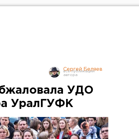
Сергей Беляев
обжаловала УДО
ра УралГУФК