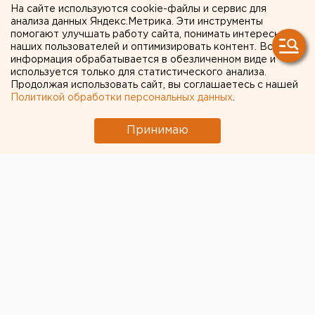
которого боевики просили
На сайте используются cookie-файлы и сервис для
анализа данных Яндекс.Метрика. Эти инструменты
выкуп
помогают улучшать работу сайта, понимать интересы
наших пользователей и оптимизировать контент. Вся
информация обрабатывается в обезличенном виде и
используется только для статистического анализа.
Продолжая использовать сайт, вы соглашаетесь с нашей
Политикой обработки персональных данных
.
Принимаю
© Фото из открытых источников
Из украинского плена при обмене 60х60 человек