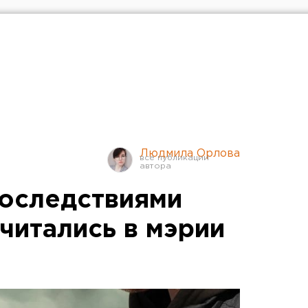
Людмила Орлова
последствиями
читались в мэрии