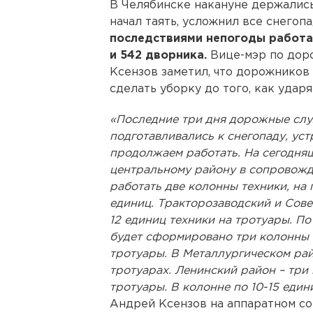
В Челябинске накануне держалис
начал таять, усложнил все снегопа
последствиями непогоды работа
и 542 дворника.
Вице-мэр по дор
Ксензов заметил, что дорожников
сделать уборку до того, как удар
«Последние три дня дорожные слу
подготавливались к снегопаду, уст
продолжаем работать. На сегодняш
центральному району в сопровож
работать две колонны техники, на
единиц. Тракторозаводский и Сове
12 единиц техники на тротуары. П
будет сформировано три колонны н
тротуары. В Металлургическом рай
тротуарах. Ленинский район – три
тротуары. В колонне по 10-15 един
Андрей Ксензов на аппаратном с