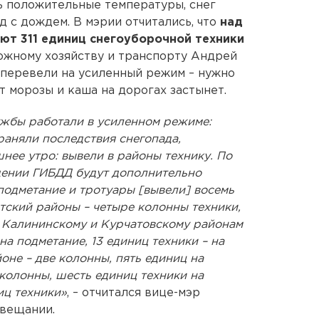
ь положительные температуры, снег
д с дождем. В мэрии отчитались, что
над
ют 311 единиц снегоуборочной техники
ожному хозяйству и транспорту Андрей
 перевели на усиленный режим – нужно
ят морозы и каша на дорогах застынет.
жбы работали в усиленном режиме:
раняли последствия снегопада,
нее утро: вывели в районы технику. По
дении ГИБДД будут дополнительно
 подметание и тротуары [вывели] восемь
тский районы – четыре колонны техники,
о Калининскому и Курчатовскому районам
а подметание, 13 единиц техники – на
оне – две колонны, пять единиц на
 колонны, шесть единиц техники на
иц техники»
, – отчитался вице-мэр
овещании.