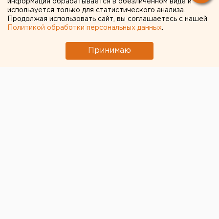
информация обрабатывается в обезличенном виде и
используется только для статистического анализа.
Продолжая использовать сайт, вы соглашаетесь с нашей
Политикой обработки персональных данных
.
Принимаю
Правительство Свердловской области на заседании
в четверг, 17 августа, сохранило
минимальный
размер взноса за капремонт в многоквартирных
домах
в 2024 году на уровне 2023 года
.
Размер