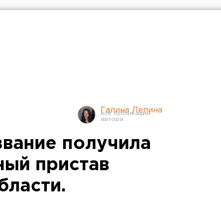
Галина Лепина
звание получила
ный пристав
бласти.