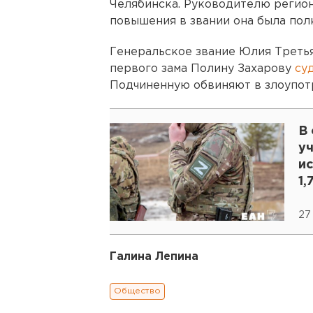
Челябинска. Руководителю регион
повышения в звании она была пол
Генеральское звание Юлия Третьяк
первого зама Полину Захарову
су
Подчиненную обвиняют в злоупот
В
у
и
1,
27
Галина Лепина
Общество