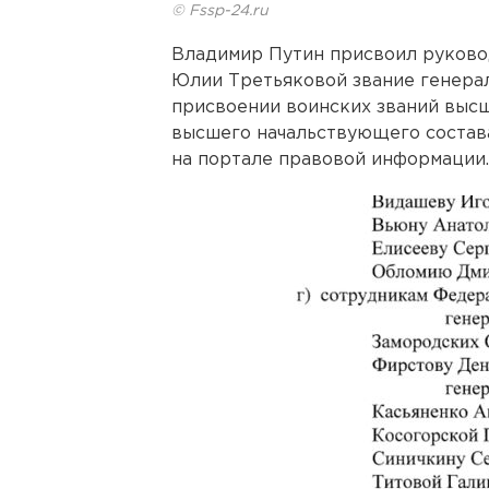
© Fssp-24.ru
Владимир Путин присвоил руков
Юлии Третьяковой звание генерал
присвоении воинских званий выс
высшего начальствующего состава
на портале правовой информации.